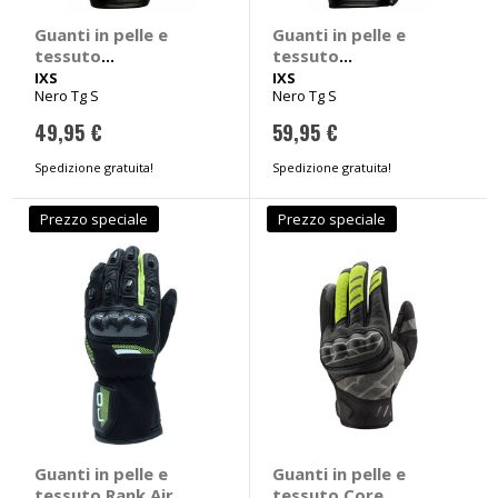
Guanti in pelle e
Guanti in pelle e
tessuto
tessuto
Montevideo Air 2.0 -
Montevideo Short
IXS
IXS
Nero Tg S
Nero Tg S
IXS
ST - IXS
49,95 €
59,95 €
Spedizione gratuita!
Spedizione gratuita!
Prezzo speciale
Prezzo speciale
Guanti in pelle e
Guanti in pelle e
tessuto Rank Air
tessuto Core