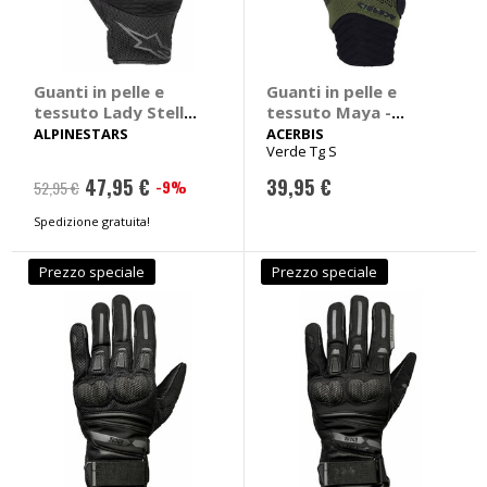
Guanti in pelle e
Guanti in pelle e
tessuto Lady Stella
tessuto Maya -
Copper
ACERBIS
ALPINESTARS
ACERBIS
Verde Tg S
47,95 €
39,95 €
-9%
52,95 €
Spedizione gratuita!
Prezzo speciale
Prezzo speciale