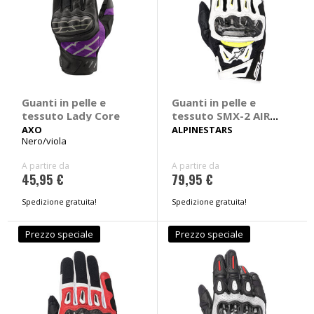
Guanti in pelle e
Guanti in pelle e
tessuto Lady Core
tessuto SMX-2 AIR
Carbon V2
AXO
ALPINESTARS
Nero/viola
A partire da
A partire da
45,95 €
79,95 €
Spedizione gratuita!
Spedizione gratuita!
Prezzo speciale
Prezzo speciale