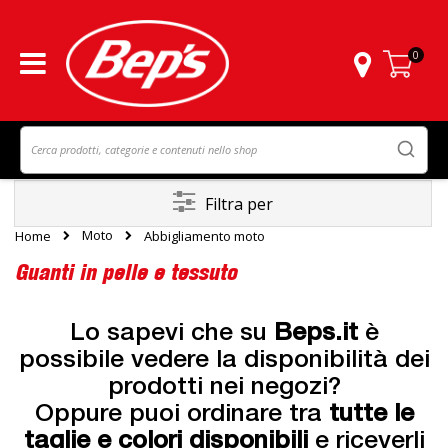
0
Carrello
Filtra per
Moto
Home
Abbigliamento moto
Guanti in pelle e tessuto
Lo sapevi che su
Beps.it
è
possibile vedere la disponibilità dei
prodotti nei negozi?
Oppure puoi ordinare tra
tutte le
taglie e colori disponibili
e riceverli