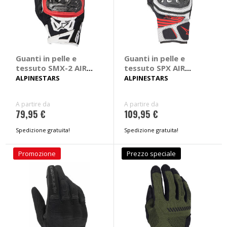
Guanti in pelle e
Guanti in pelle e
tessuto SMX-2 AIR
tessuto SPX AIR
Carbon V2
Carbon
ALPINESTARS
ALPINESTARS
A partire da
A partire da
79,95 €
109,95 €
Spedizione gratuita!
Spedizione gratuita!
Promozione
Prezzo speciale