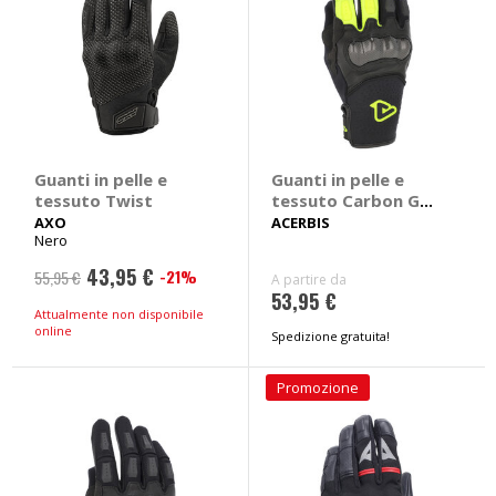
Guanti in pelle e
Guanti in pelle e
tessuto Twist
tessuto Carbon G
5.0
AXO
ACERBIS
Nero
43,95 €
-21%
55,95 €
A partire da
53,95 €
Attualmente non disponibile
online
Spedizione gratuita!
Promozione