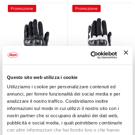
Promozione
Promozione
Guanti in pelle e
Guanti in pelle e
Questo sito web utilizza i cookie
tessuto Hero Air
tessuto Hero Air
Utilizziamo i cookie per personalizzare contenuti ed
AXO
AXO
annunci, per fornire funzionalità dei social media e per
analizzare il nostro traffico. Condividiamo inoltre
45,95 €
45,95 €
-23%
-23%
59,95 €
59,95 €
informazioni sul modo in cui utilizzi il nostro sito con i
Spedizione gratuita!
Spedizione gratuita!
nostri partner che si occupano di analisi dei dati web,
pubblicità e social media, i quali potrebbero combinarle
Promozione
Prezzo speciale
con altre informazioni che hai fornito loro o che hanno