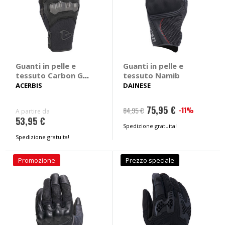
Guanti in pelle e
Guanti in pelle e
tessuto Carbon G
tessuto Namib
5.0
ACERBIS
DAINESE
75,95 €
-11%
84,95 €
A partire da
53,95 €
Spedizione gratuita!
Spedizione gratuita!
Promozione
Prezzo speciale