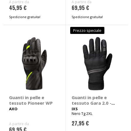
A partire da
A partire da
45,95 €
69,95 €
Spedizione gratuita!
Spedizione gratuita!
Prezzo speciale
Guanti in pelle e
Guanti in pelle e
tessuto Pioneer WP
tessuto Gara 2.0 -
IXS
AXO
IXS
Nero Tg 2XL
27,95 €
A partire da
69,95 €