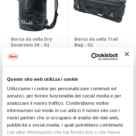
Borsa da sella Dry
Borsa da sella Trail
Excursion 30 - OJ
Bag - OJ
OJ
OJ
Nero 20x25x75cm 30lt
Nero 44x23x15-25cm
15>25lt
59,95 €
89,95 €
CONSEGNA IN
Spedizione
CONSEGNA IN
Spedizione
48H
gratuita!
48H
gratuita!
Questo sito web utilizza i cookie
Utilizziamo i cookie per personalizzare contenuti ed
annunci, per fornire funzionalità dei social media e per
analizzare il nostro traffico. Condividiamo inoltre
informazioni sul modo in cui utilizzi il nostro sito con i
nostri partner che si occupano di analisi dei dati web,
pubblicità e social media, i quali potrebbero combinarle
con altre informazioni che hai fornito loro o che hanno