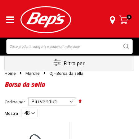
0
Carrello
Filtra per
Home
Marche
OJ - Borsa da sella
Borsa da sella
Imposta
Ordina per
la
direzione
Mostra
decrescente