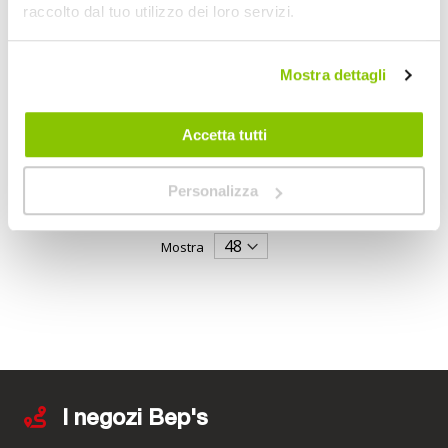
raccolto dal tuo utilizzo dei loro servizi.
Borsa da sella Rear
Mostra dettagli
Grid - OJ
OJ
Nero 30x25x14cm 7lt
Accetta tutti
45,95 €
CONSEGNA IN
Spedizione
Personalizza
48H
gratuita!
Mostra
I negozi Bep's