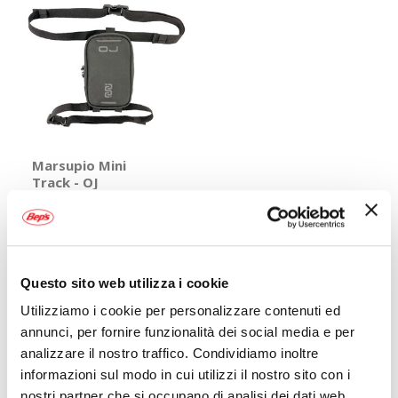
Marsupio Mini
Track - OJ
OJ
Nero 17x11x6cm
19,95 €
CONSEGNA IN
48H
Questo sito web utilizza i cookie
Utilizziamo i cookie per personalizzare contenuti ed
Mostra
annunci, per fornire funzionalità dei social media e per
analizzare il nostro traffico. Condividiamo inoltre
informazioni sul modo in cui utilizzi il nostro sito con i
nostri partner che si occupano di analisi dei dati web,