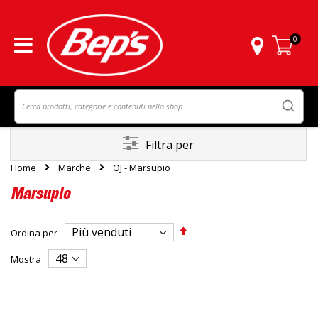
0
Carrello
Filtra per
Home
Marche
OJ - Marsupio
Marsupio
Imposta
Ordina per
la
direzione
Mostra
decrescente