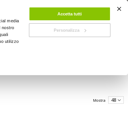
 UN ACCOUNT
CONTATTACI
NEGOZI
IL MIO NEGOZIO
Accetta tutti
cial media
l nostro
Personalizza
0
Carrello
quali
o utilizzo
PROMOZIONI
Mostra