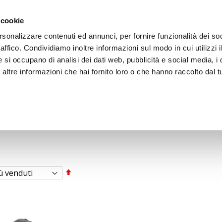
ACCEDI
CREA
 cookie
rsonalizzare contenuti ed annunci, per fornire funzionalità dei so
raffico. Condividiamo inoltre informazioni sul modo in cui utilizzi i
e si occupano di analisi dei dati web, pubblicità e social media, i 
ltre informazioni che hai fornito loro o che hanno raccolto dal tu
BICI
BEP'S GARAGE
Imposta
la
direzione
decrescente