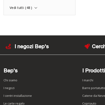
Vedi tutti (
48
)
I negozi Bep's
Cerch
Bep's
I Prodotti
Chi siamo
I marchi
I negozi
Barre portatutt
I centri installazione
Catene da Nev
Le carte regalo
Copriauto