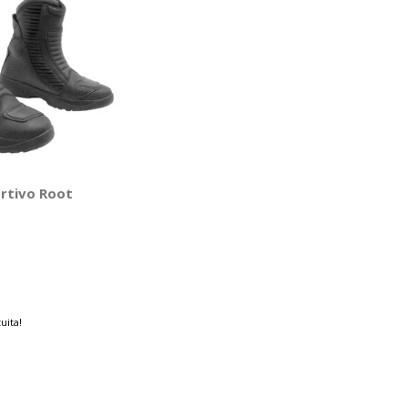
ortivo Root
uita!