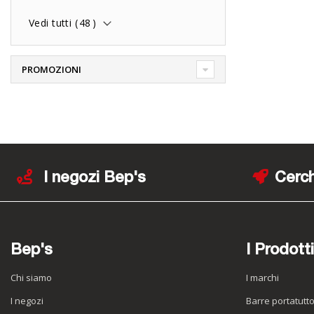
Vedi tutti (
48
)
PROMOZIONI
I negozi Bep's
Cerch
Bep's
I Prodotti
Chi siamo
I marchi
I negozi
Barre portatutt