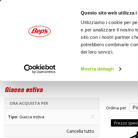
Questo sito web utilizza i
Utilizziamo i cookie per pe
e per analizzare il nostro t
sito con i nostri partner ch
potrebbero combinarle con a
dei loro servizi.
AUTO
MOTO
OUTDOOR
Mostra dettagli
Home
Marche
OJ - Giacca estiva
Giacca estiva
ORA ACQUISTA PER
Ordina per
Tipo
Giacca estiva
Prezzo speci
Cancella tutto