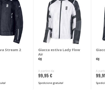
iva Stream 2
Giacca estiva Lady Flow
Giacc
Air
OJ
OJ
A partire da
A part
99,95 €
99,9
uita!
Spedizione gratuita!
Spedizi