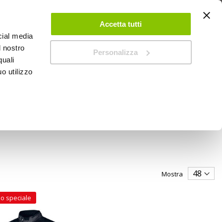
 UN ACCOUNT
CONTATTACI
NEGOZI
IL MIO NEGOZIO
Accetta tutti
cial media
l nostro
Personalizza
0
Carrello
quali
o utilizzo
PROMOZIONI
Mostra
o speciale