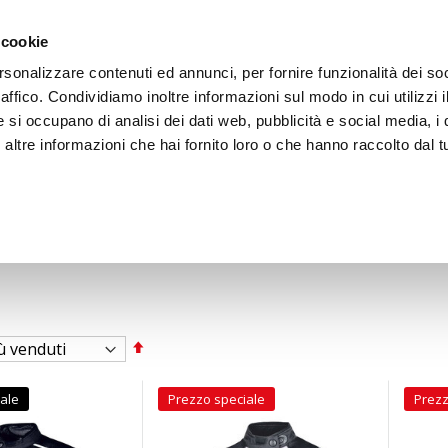
ACCEDI
CREA
 cookie
rsonalizzare contenuti ed annunci, per fornire funzionalità dei so
raffico. Condividiamo inoltre informazioni sul modo in cui utilizzi i
e si occupano di analisi dei dati web, pubblicità e social media, i 
ltre informazioni che hai fornito loro o che hanno raccolto dal tu
BICI
BEP'S GARAGE
Imposta
la
direzione
decrescente
ale
Prezzo speciale
Prezz