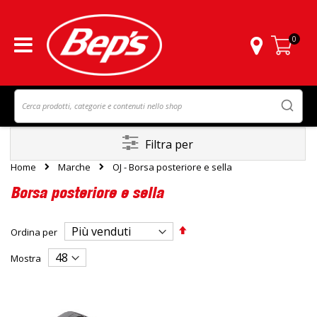
0
Carrello
Filtra per
Home
Marche
OJ - Borsa posteriore e sella
Borsa posteriore e sella
Imposta
Ordina per
la
direzione
Mostra
decrescente