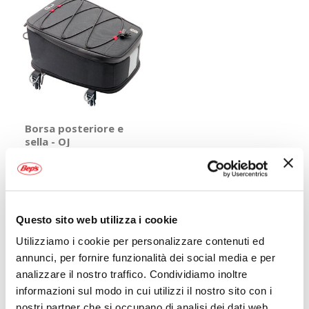
Borsa posteriore e
sella - OJ
OJ
Nero 22x30x15cm 11,5lt
59,95 €
CONSEGNA IN
Spedizione
48H
gratuita!
Questo sito web utilizza i cookie
Utilizziamo i cookie per personalizzare contenuti ed
Mostra
annunci, per fornire funzionalità dei social media e per
analizzare il nostro traffico. Condividiamo inoltre
informazioni sul modo in cui utilizzi il nostro sito con i
nostri partner che si occupano di analisi dei dati web,