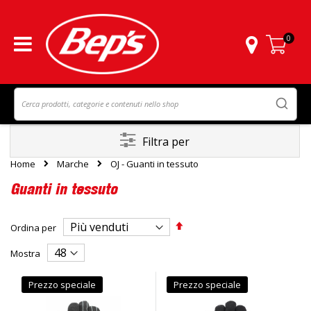
0
Carrello
Filtra per
Home
Marche
OJ - Guanti in tessuto
Guanti in tessuto
Imposta
Ordina per
la
direzione
Mostra
decrescente
Prezzo speciale
Prezzo speciale