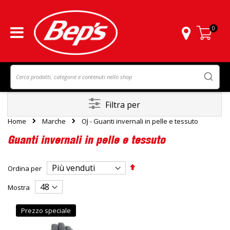
0
Carrello
Filtra per
Home
Marche
OJ - Guanti invernali in pelle e tessuto
Guanti invernali in pelle e tessuto
Imposta
Ordina per
la
direzione
Mostra
decrescente
Prezzo speciale