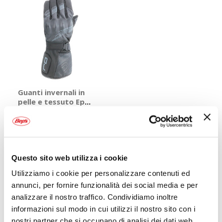
Guanti invernali in
pelle e tessuto Epic
- OJ
OJ
Nero Tg 2XL
53,95 €
Spedizione gratuita!
Questo sito web utilizza i cookie
Utilizziamo i cookie per personalizzare contenuti ed
Mostra
annunci, per fornire funzionalità dei social media e per
analizzare il nostro traffico. Condividiamo inoltre
informazioni sul modo in cui utilizzi il nostro sito con i
nostri partner che si occupano di analisi dei dati web,