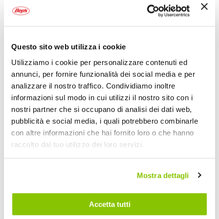
Questo sito web utilizza i cookie
Utilizziamo i cookie per personalizzare contenuti ed
Giacca in pelle
Giacca in pelle
annunci, per fornire funzionalità dei social media e per
Slender
Legend II
analizzare il nostro traffico. Condividiamo inoltre
OJ
OJ
informazioni sul modo in cui utilizzi il nostro sito con i
nostri partner che si occupano di analisi dei dati web,
A partire da
A partire da
pubblicità e social media, i quali potrebbero combinarle
199,95 €
199,95 €
con altre informazioni che hai fornito loro o che hanno
Spedizione gratuita!
Attualmente non disponibile
raccolto dal tuo utilizzo dei loro servizi.
online
Mostra dettagli
Mostra
Accetta tutti