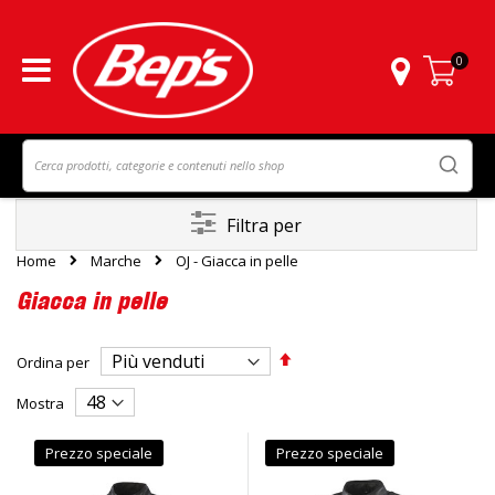
0
Carrello
Filtra per
Home
Marche
OJ - Giacca in pelle
Giacca in pelle
Imposta
Ordina per
la
direzione
Mostra
decrescente
Prezzo speciale
Prezzo speciale