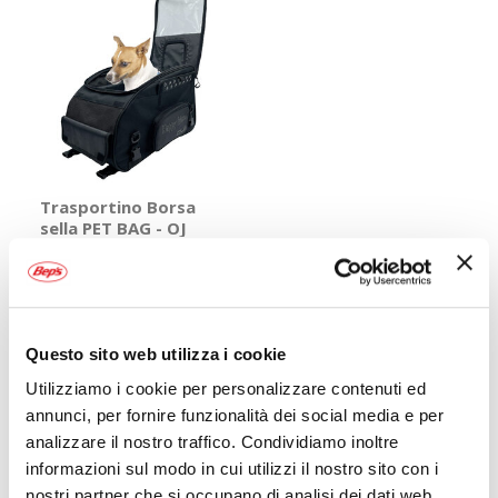
Trasportino Borsa
sella PET BAG - OJ
OJ
Nero 26x46x30cm 30lt Max
load 8kg
169,00 €
CONSEGNA IN
Spedizione
48H
gratuita!
Questo sito web utilizza i cookie
Utilizziamo i cookie per personalizzare contenuti ed
Mostra
annunci, per fornire funzionalità dei social media e per
analizzare il nostro traffico. Condividiamo inoltre
informazioni sul modo in cui utilizzi il nostro sito con i
nostri partner che si occupano di analisi dei dati web,