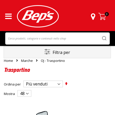
0
Carrello
Filtra per
Home
Marche
OJ - Trasportino
Trasportino
Imposta
Ordina per
la
direzione
Mostra
decrescente