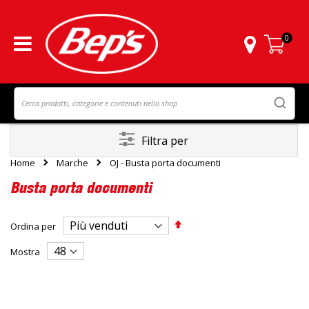
0
Carrello
Filtra per
Home
Marche
OJ - Busta porta documenti
Busta porta documenti
Imposta
Ordina per
la
direzione
Mostra
decrescente