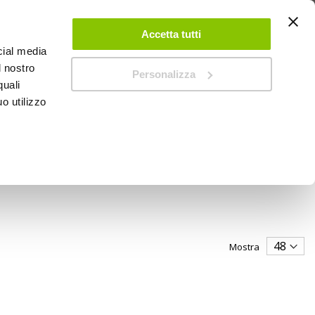
 UN ACCOUNT
CONTATTACI
NEGOZI
IL MIO NEGOZIO
Accetta tutti
cial media
l nostro
Personalizza
0
Carrello
quali
o utilizzo
PROMOZIONI
Mostra