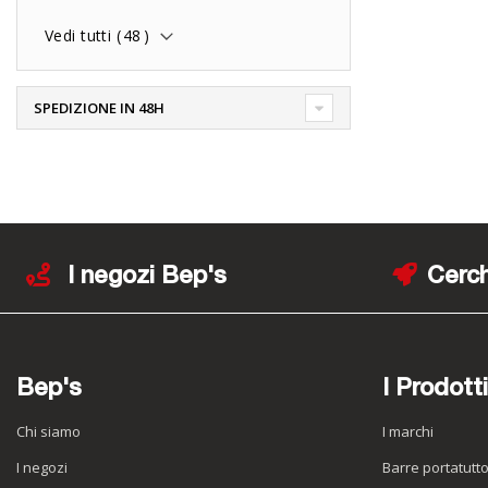
Vedi tutti (
48
)
SPEDIZIONE IN 48H
I negozi Bep's
Cerch
Bep's
I Prodotti
Chi siamo
I marchi
I negozi
Barre portatutt