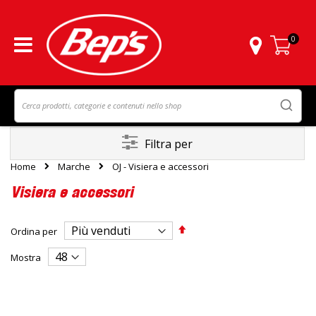
0
Carrello
Filtra per
Home
Marche
OJ - Visiera e accessori
Visiera e accessori
Imposta
Ordina per
la
direzione
Mostra
decrescente